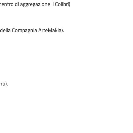
entro di aggregazione Il Colibrì).
ra della Compagnia ArteMakia).
ti).