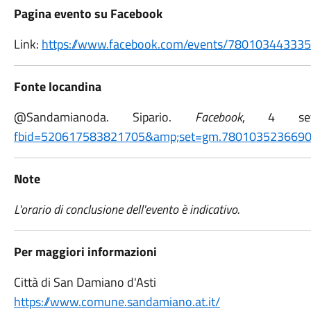
Pagina evento su Facebook
Link:
https://www.facebook.com/events/78010344333
Fonte locandina
@Sandamianoda. Sipario.
Facebook
, 4 se
fbid=520617583821705&amp;set=gm.780103523669
Note
L'orario di conclusione dell'evento è indicativo.
Per maggiori informazioni
Città di San Damiano d'Asti
https://www.comune.sandamiano.at.it/