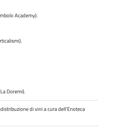
itombolo Academy).
ticalismi).
a La Doremi).
istribuzione di vini a cura dell'Enoteca