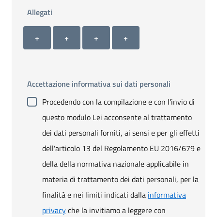
Allegati
Allegato 1
Allegato 2
Allegato 3
Allegato 4
+ Carica allegato 1
+ Carica allegato 2
+ Carica allegato 3
+ Carica allegato 4
+
+
+
+
Accettazione informativa sui dati personali
Procedendo con la compilazione e con l'invio di
questo modulo Lei acconsente al trattamento
dei dati personali forniti, ai sensi e per gli effetti
dell'articolo 13 del Regolamento EU 2016/679 e
della della normativa nazionale applicabile in
materia di trattamento dei dati personali, per la
finalità e nei limiti indicati dalla
informativa
privacy
che la invitiamo a leggere con