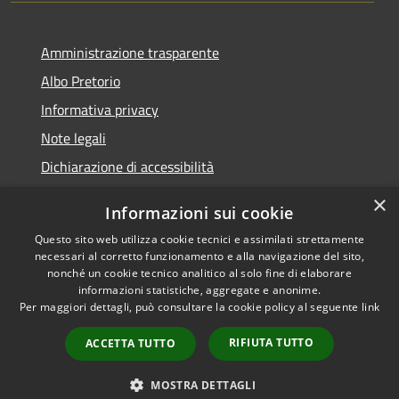
Amministrazione trasparente
Albo Pretorio
Informativa privacy
Note legali
Dichiarazione di accessibilità
×
Informazioni sui cookie
Questo sito web utilizza cookie tecnici e assimilati strettamente
RSS
Comune convenzionato
necessari al corretto funzionamento e alla navigazione del sito,
nonché un cookie tecnico analitico al solo fine di elaborare
Accessibilità
Astigov
informazioni statistiche, aggregate e anonime.
Privacy
Per maggiori dettagli, può consultare la cookie policy al seguente
link
Progetto
|
Convenzione
|
Cookie
Adesioni
Mappa del sito
RIFIUTA TUTTO
ACCETTA TUTTO
•
Accesso redazione
MOSTRA DETTAGLI