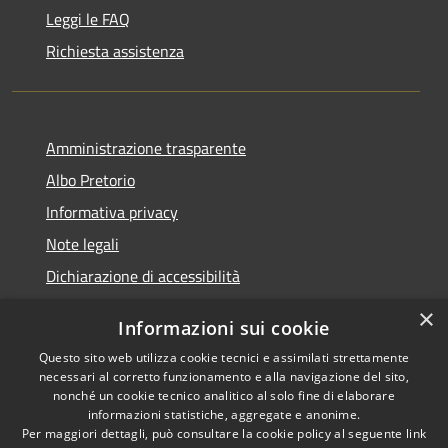
Leggi le FAQ
Richiesta assistenza
Amministrazione trasparente
Albo Pretorio
Informativa privacy
Note legali
Dichiarazione di accessibilità
×
Informazioni sui cookie
Questo sito web utilizza cookie tecnici e assimilati strettamente
RSS
Comune convenzionato
necessari al corretto funzionamento e alla navigazione del sito,
nonché un cookie tecnico analitico al solo fine di elaborare
Accessibilità
Astigov
informazioni statistiche, aggregate e anonime.
Privacy
Per maggiori dettagli, può consultare la cookie policy al seguente
link
Progetto
|
Convenzione
|