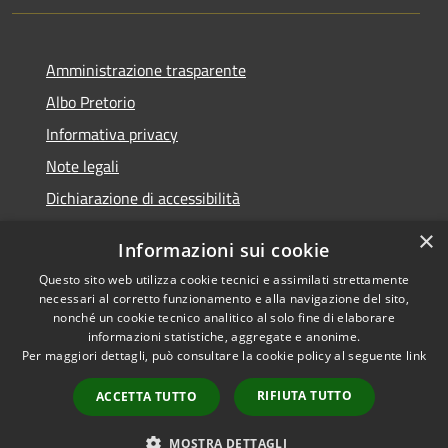
Amministrazione trasparente
Albo Pretorio
Informativa privacy
Note legali
Dichiarazione di accessibilità
×
Informazioni sui cookie
Questo sito web utilizza cookie tecnici e assimilati strettamente
RSS
Comune convenzionato
necessari al corretto funzionamento e alla navigazione del sito,
nonché un cookie tecnico analitico al solo fine di elaborare
Accessibilità
Astigov
informazioni statistiche, aggregate e anonime.
Privacy
Per maggiori dettagli, può consultare la cookie policy al seguente
link
Progetto
|
Convenzione
|
Cookie
Adesioni
Mappa del sito
RIFIUTA TUTTO
ACCETTA TUTTO
•
Accesso redazione
MOSTRA DETTAGLI