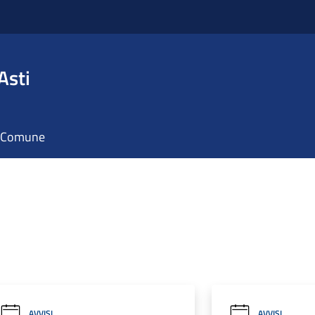
Asti
il Comune
AVVISI
AVVISI