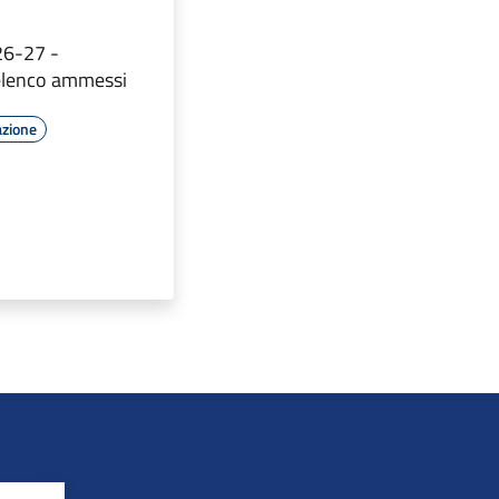
6-27 -
elenco ammessi
azione