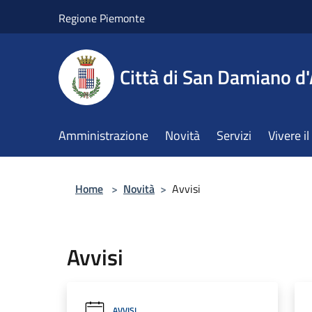
Salta al contenuto principale
Regione Piemonte
Città di San Damiano d'
Amministrazione
Novità
Servizi
Vivere 
Home
>
Novità
>
Avvisi
Avvisi
AVVISI