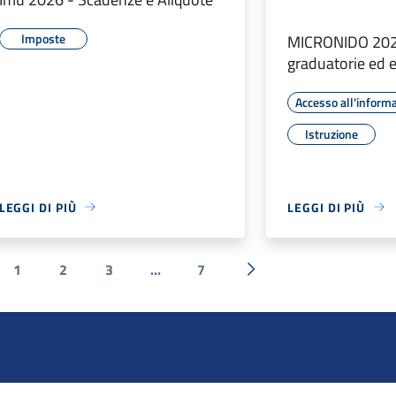
Imposte
MICRONIDO 202
graduatorie ed 
Accesso all'inform
Istruzione
LEGGI DI PIÙ
LEGGI DI PIÙ
1
2
3
...
7
a precedente
Successiva »