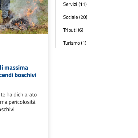
Servizi (11)
Sociale (20)
Tributi (6)
Turismo (1)
di massima
ncendi boschivi
e ha dichiarato
ima pericolosità
oschivi