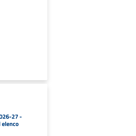
026-27 -
d elenco