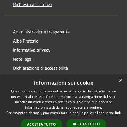
Richiesta assistenza
Amministrazione trasparente
Albo Pretorio
Informativa privacy
Note legali
Dichiarazione di accessibilità
×
Informazioni sui cookie
Questo sito web utilizza cookie tecnici e assimilati strettamente
RSS
Comune convenzionato
necessari al corretto funzionamento e alla navigazione del sito,
nonché un cookie tecnico analitico al solo fine di elaborare
Accessibilità
Astigov
informazioni statistiche, aggregate e anonime.
Privacy
Per maggiori dettagli, può consultare la cookie policy al seguente
link
Progetto
|
Convenzione
|
Cookie
Adesioni
Mappa del sito
RIFIUTA TUTTO
ACCETTA TUTTO