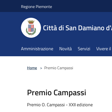
Salta al contenuto principale
Regione Piemonte
Città di San Damiano d'
Amministrazione
Novità
Servizi
Vivere 
Home
>
Premio Campassi
Premio Campassi
Premio O. Campassi - XXII edizione