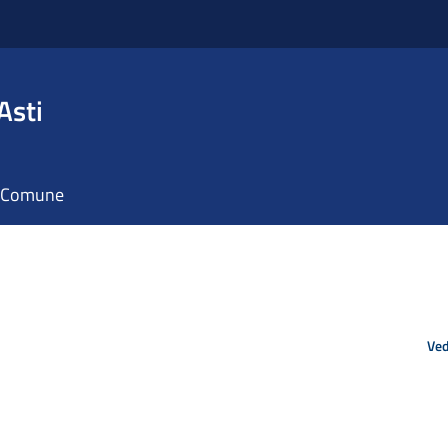
Asti
il Comune
Ved