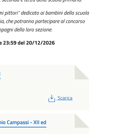
mi pittori" dedicato ai bambini della scuola
nzia, che potranno partecipare al concorso
pagni della loro sezione.
re 23:59 del 20/12/2026
d
PDF
Scarica
io Campassi - XII ed