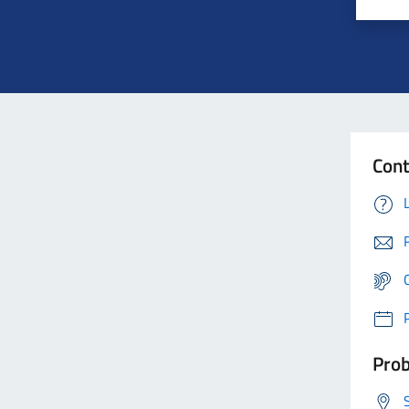
Cont
Prob