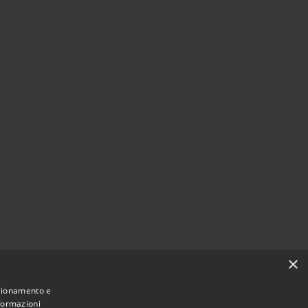
×
nzionamento e
nformazioni