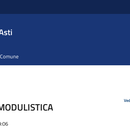
Asti
il Comune
Ved
 MODULISTICA
9:06