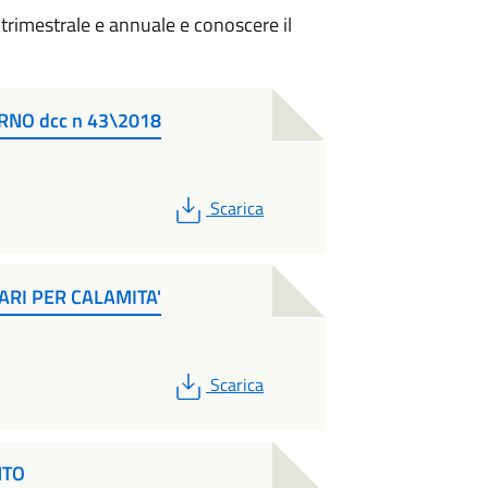
 trimestrale e annuale e conoscere il
NO dcc n 43\2018
PDF
Scarica
RI PER CALAMITA'
PDF
Scarica
NTO