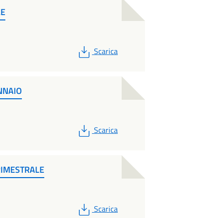
LE
PDF
Scarica
NNAIO
PDF
Scarica
RIMESTRALE
PDF
Scarica