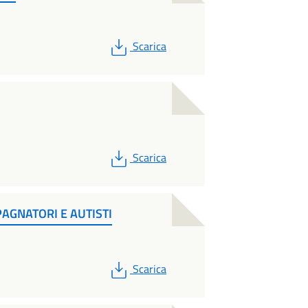
PDF
Scarica
PDF
Scarica
GNATORI E AUTISTI
PDF
Scarica