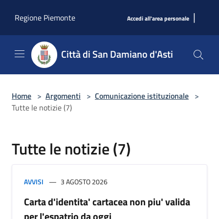
Salta al contenuto principale
|
Regione Piemonte
Accedi all'area personale
Città di San Damiano d'Asti
Home
>
Argomenti
>
Comunicazione istituzionale
>
Tutte le notizie (7)
Tutte le notizie (7)
AVVISI
3 AGOSTO 2026
Carta d'identita' cartacea non piu' valida
per l'espatrio da oggi