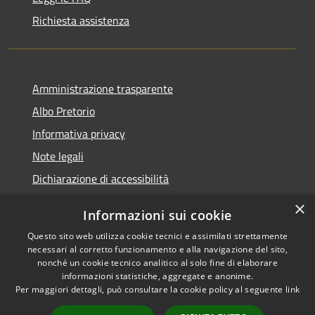
Richiesta assistenza
Amministrazione trasparente
Albo Pretorio
Informativa privacy
Note legali
Dichiarazione di accessibilità
×
Informazioni sui cookie
Questo sito web utilizza cookie tecnici e assimilati strettamente
RSS
Comune convenzionato
necessari al corretto funzionamento e alla navigazione del sito,
nonché un cookie tecnico analitico al solo fine di elaborare
Accessibilità
Astigov
informazioni statistiche, aggregate e anonime.
Privacy
Per maggiori dettagli, può consultare la cookie policy al seguente
link
Progetto
|
Convenzione
|
Cookie
Adesioni